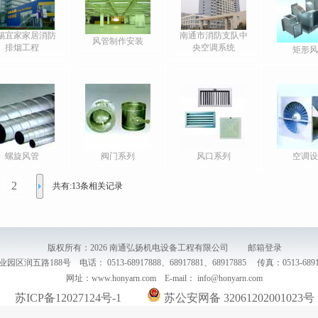
锡宜家家居消防
南通市消防支队中
风管制作安装
排烟工程
央空调系统
矩形风
螺旋风管
阀门系列
风口系列
空调设
2
共有:13条相关记录
版权所有：2026 南通弘扬机电设备工程有限公司
邮箱登录
路188号 电话： 0513-68917888、68917881、68917885 传真：0513-689178
网址：www.honyarn.com E-mail： info@honyarn.com
苏ICP备12027124号-1
苏公安网备 32061202001023号